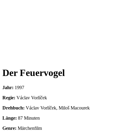
Der Feuervogel
Jahr:
1997
Regie:
Václav Vorlíček
Drehbuch:
Václav Vorlíček, Miloš Macourek
Länge:
87 Minuten
Genre:
Märchenfilm