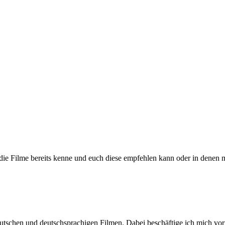
h die Filme bereits kenne und euch diese empfehlen kann oder in denen 
n deutschen und deutschsprachigen Filmen. Dabei beschäftige ich mic