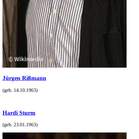
Jürgen Rißmann
(geb.
14.10.1963
)
Hardi Sturm
(geb.
23.01.1963
)