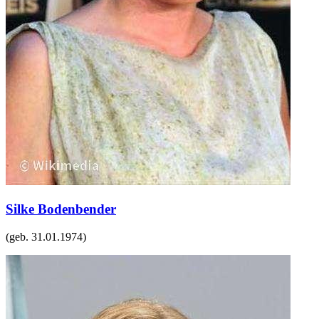
Silke Bodenbender
(geb.
31.01.1974
)