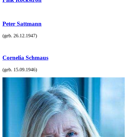
Peter Sattmann
(geb.
26.12.1947
)
Cornelia Schmaus
(geb.
15.09.1946
)