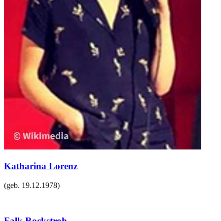
Katharina Lorenz
(geb.
19.12.1978
)
Falk Rockstroh