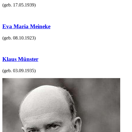
(geb.
17.05.1939
)
Eva Maria Meineke
(geb.
08.10.1923
)
Klaus Münster
(geb.
03.09.1935
)