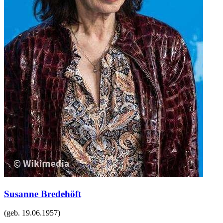
Susanne Bredehöft
(geb.
19.06.1957
)