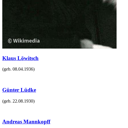
Klaus Löwitsch
(geb.
08.04.1936
)
Günter Lüdke
(geb.
22.08.1930
)
Andreas Mannkopff