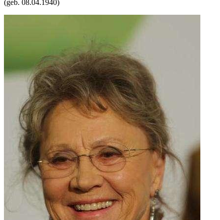
(geb.
08.04.1940
)