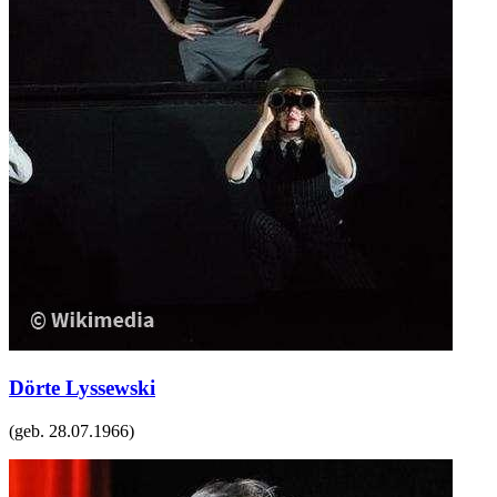
Dörte Lyssewski
(geb.
28.07.1966
)