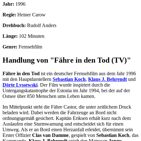
Jahr:
1996
Regie:
Heiner Carow
Drehbuch:
Rudolf Anders
Länge:
102 Minuten
Genre:
Fernsehfilm
Handlung von "Fähre in den Tod (TV)"
Fähre in den Tod
ist ein deutscher Fernsehfilm aus dem Jahr 1996
mit den Hauptdarstellern
Sebastian Koch
,
Klaus J. Behrendt
und
Dörte Lyssewski
. Der Film wurde inspiriert durch die
Untergangskatastrophe der Estonia im Jahr 1994, bei der auf der
Ostsee über 850 Menschen ums Leben kamen.
Im Mittelpunkt steht die Fähre Castor, die unter zeitlichem Druck
beladen wird. Dabei werden die Fahrzeuge an Bord nicht
ordnungsgemäß gesichert. Kapitän Eriksen erhält kurz nach dem
Auslaufen eine Sturmwarnung und entscheidet sich für einen
Umweg. Als er an Bord einen Herzanfall erleidet, übernimmt sein
Erster Offizier
Clas van Damme
, gespielt von
Sebastian Koch
, das
Kommando.
Klaus J. Behrendt
spielt den Matrosen
Jonny