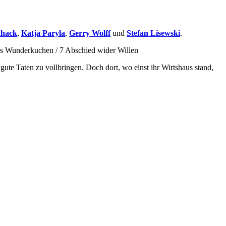
nhack
,
Katja Paryla
,
Gerry Wolff
und
Stefan Lisewski
.
as Wunderkuchen / 7 Abschied wider Willen
ute Taten zu vollbringen. Doch dort, wo einst ihr Wirtshaus stand,