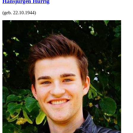
Hansjürgen Hürrig
(geb.
22.10.1944
)