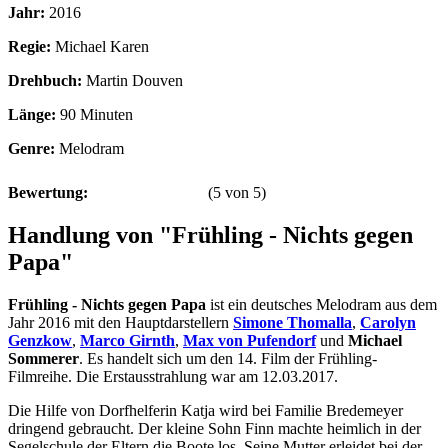
Jahr:
2016
Regie:
Michael Karen
Drehbuch:
Martin Douven
Länge:
90 Minuten
Genre:
Melodram
Bewertung:
(
5
von
5
)
Handlung von "Frühling - Nichts gegen
Papa"
Frühling - Nichts gegen Papa
ist ein deutsches Melodram aus dem
Jahr 2016 mit den Hauptdarstellern
Simone Thomalla
,
Carolyn
Genzkow
,
Marco Girnth
,
Max von Pufendorf
und
Michael
Sommerer
. Es handelt sich um den 14. Film der Frühling-
Filmreihe. Die Erstausstrahlung war am 12.03.2017.
Die Hilfe von Dorfhelferin Katja wird bei Familie Bredemeyer
dringend gebraucht. Der kleine Sohn Finn machte heimlich in der
Segelschule der Eltern die Boote los. Seine Mutter erleidet bei der