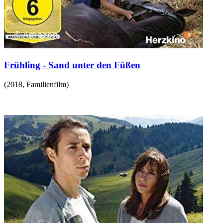
Frühling - Sand unter den Füßen
(
2018
,
Familienfilm
)