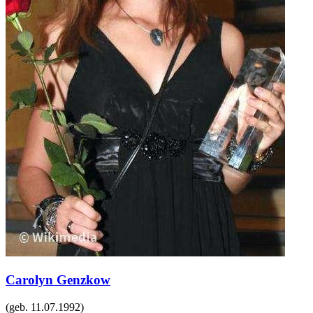
Carolyn Genzkow
(geb.
11.07.1992
)