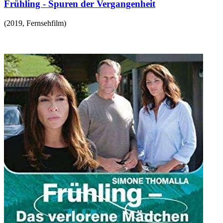
Frühling - Spuren der Vergangenheit
(
2019
,
Fernsehfilm
)