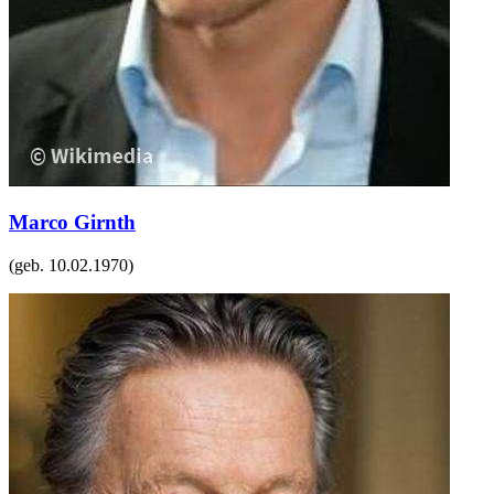
Marco Girnth
(geb.
10.02.1970
)