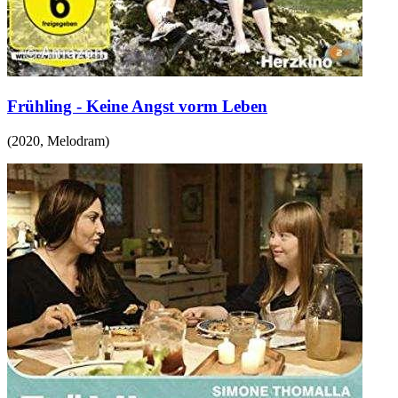
Frühling - Keine Angst vorm Leben
(
2020
,
Melodram
)