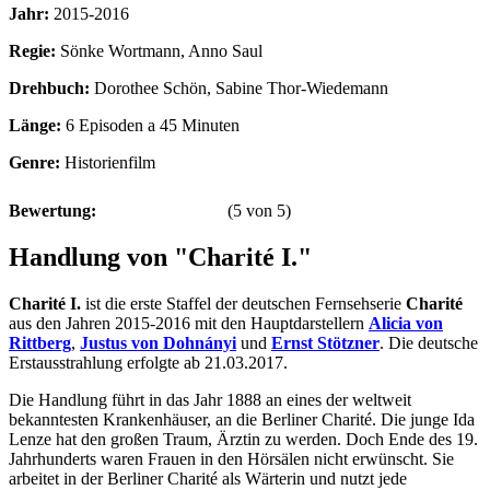
Jahr:
2015-2016
Regie:
Sönke Wortmann, Anno Saul
Drehbuch:
Dorothee Schön, Sabine Thor-Wiedemann
Länge:
6 Episoden a 45 Minuten
Genre:
Historienfilm
Bewertung:
(
5
von
5
)
Handlung von "Charité I."
Charité I.
ist die erste Staffel der deutschen Fernsehserie
Charité
aus den Jahren 2015-2016 mit den Hauptdarstellern
Alicia von
Rittberg
,
Justus von Dohnányi
und
Ernst Stötzner
. Die deutsche
Erstausstrahlung erfolgte ab 21.03.2017.
Die Handlung führt in das Jahr 1888 an eines der weltweit
bekanntesten Krankenhäuser, an die Berliner Charité. Die junge Ida
Lenze hat den großen Traum, Ärztin zu werden. Doch Ende des 19.
Jahrhunderts waren Frauen in den Hörsälen nicht erwünscht. Sie
arbeitet in der Berliner Charité als Wärterin und nutzt jede