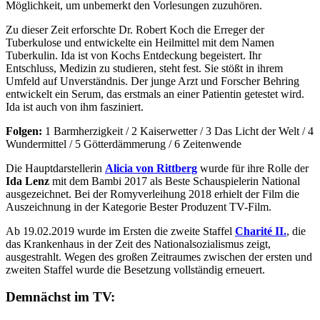
Möglichkeit, um unbemerkt den Vorlesungen zuzuhören.
Zu dieser Zeit erforschte Dr. Robert Koch die Erreger der
Tuberkulose und entwickelte ein Heilmittel mit dem Namen
Tuberkulin. Ida ist von Kochs Entdeckung begeistert. Ihr
Entschluss, Medizin zu studieren, steht fest. Sie stößt in ihrem
Umfeld auf Unverständnis. Der junge Arzt und Forscher Behring
entwickelt ein Serum, das erstmals an einer Patientin getestet wird.
Ida ist auch von ihm fasziniert.
Folgen:
1 Barmherzigkeit / 2 Kaiserwetter / 3 Das Licht der Welt / 4
Wundermittel / 5 Götterdämmerung / 6 Zeitenwende
Die Hauptdarstellerin
Alicia von Rittberg
wurde für ihre Rolle der
Ida Lenz
mit dem Bambi 2017 als Beste Schauspielerin National
ausgezeichnet. Bei der Romyverleihung 2018 erhielt der Film die
Auszeichnung in der Kategorie Bester Produzent TV-Film.
Ab 19.02.2019 wurde im Ersten die zweite Staffel
Charité II.
, die
das Krankenhaus in der Zeit des Nationalsozialismus zeigt,
ausgestrahlt. Wegen des großen Zeitraumes zwischen der ersten und
zweiten Staffel wurde die Besetzung vollständig erneuert.
Demnächst im TV: