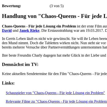
Bewertung:
(
3
von
5
)
Handlung von "Chaos-Queens - Für jede 
Chaos-Queens - Für jede Lösung ein Problem
ist der erste Film a
David
und
Janek Rieke
. Die Erstausstrahlung war am 19.03.2017. 
In Gerris Leben läuft es nicht wie gewünscht. Sie will ihr Leben been
den Mund nimmt. Doch die Tabletten wirken nicht. Nun steht sie vor ei
bereits mehrere Versuche über Partnervermittlungen unternommen hat
Ihre beste Freundin Charly dagegen hat mehr Glück in der Liebe und f
Demnächst im TV:
Keine aktuellen Sendetermine für den Film "Chaos-Queens - Für jed
Links:
Schauspieler von "Chaos-Queens - Für jede Lösung ein Problem"
Relevante Filme zu "Chaos-Queens - Für jede Lösung ein Problem