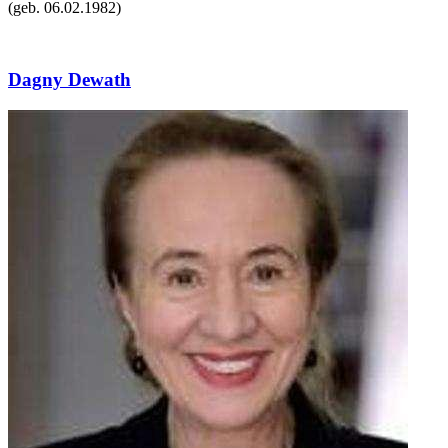
(geb.
06.02.1982
)
Dagny Dewath