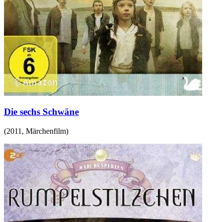
Die sechs Schwäne
(
2011
,
Märchenfilm
)