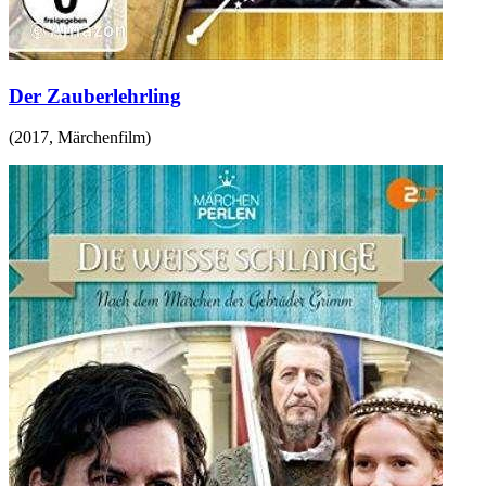
Der Zauberlehrling
(
2017
,
Märchenfilm
)