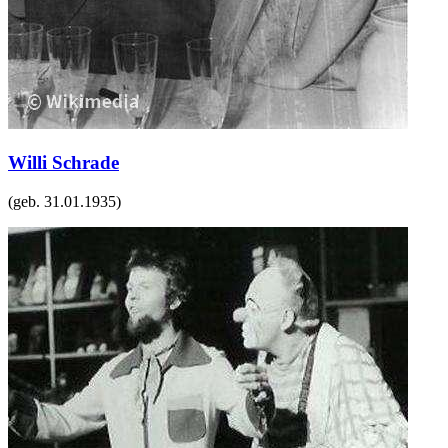
Willi Schrade
(geb.
31.01.1935
)