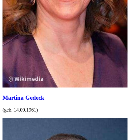
Martina Gedeck
(geb.
14.09.1961
)