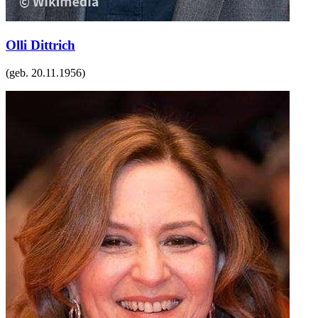
Olli Dittrich
(geb.
20.11.1956
)