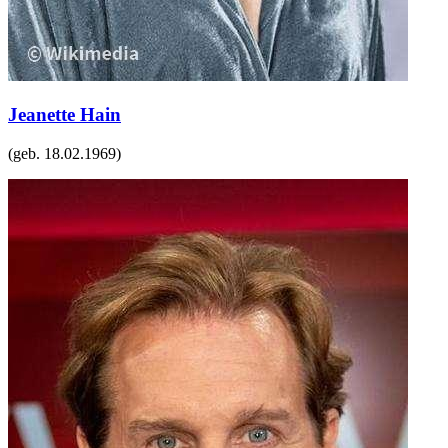
Jeanette Hain
(geb.
18.02.1969
)