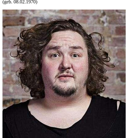
(geb.
08.02.1970
)