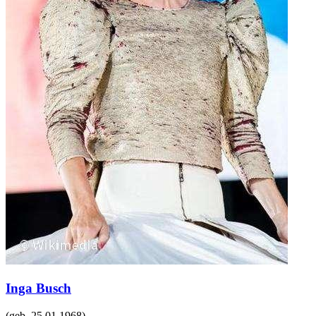
Inga Busch
(geb.
25.01.1968
)