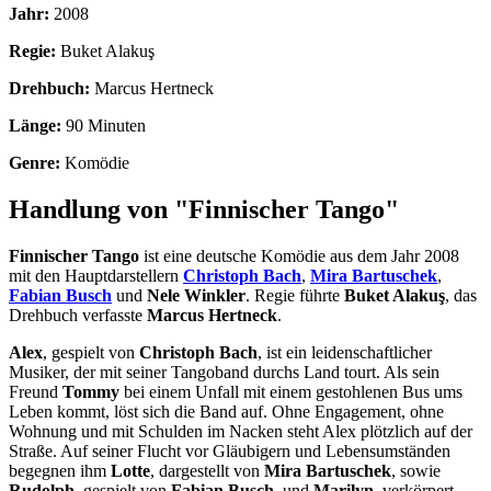
Jahr:
2008
Regie:
Buket Alakuş
Drehbuch:
Marcus Hertneck
Länge:
90 Minuten
Genre:
Komödie
Handlung von "Finnischer Tango"
Finnischer Tango
ist eine deutsche Komödie aus dem Jahr 2008
mit den Hauptdarstellern
Christoph Bach
,
Mira Bartuschek
,
Fabian Busch
und
Nele Winkler
. Regie führte
Buket Alakuş
, das
Drehbuch verfasste
Marcus Hertneck
.
Alex
, gespielt von
Christoph Bach
, ist ein leidenschaftlicher
Musiker, der mit seiner Tangoband durchs Land tourt. Als sein
Freund
Tommy
bei einem Unfall mit einem gestohlenen Bus ums
Leben kommt, löst sich die Band auf. Ohne Engagement, ohne
Wohnung und mit Schulden im Nacken steht Alex plötzlich auf der
Straße. Auf seiner Flucht vor Gläubigern und Lebensumständen
begegnen ihm
Lotte
, dargestellt von
Mira Bartuschek
, sowie
Rudolph
, gespielt von
Fabian Busch
, und
Marilyn
, verkörpert