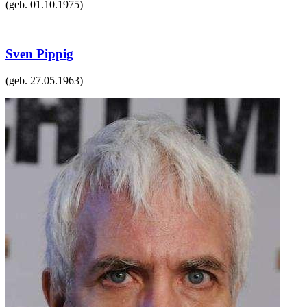
(geb.
01.10.1975
)
Sven Pippig
(geb.
27.05.1963
)