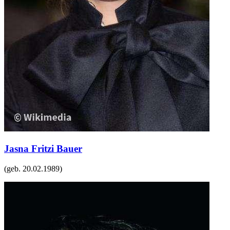
Jasna Fritzi Bauer
(geb.
20.02.1989
)