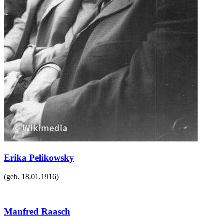
Erika Pelikowsky
(geb.
18.01.1916
)
Manfred Raasch