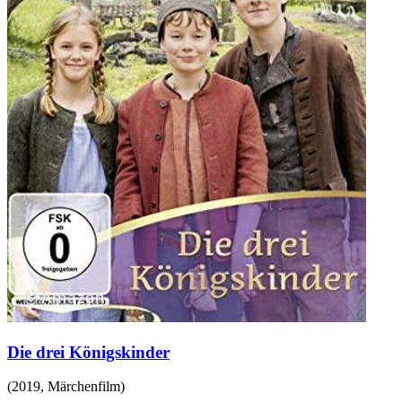
Die drei Königskinder
(
2019
,
Märchenfilm
)