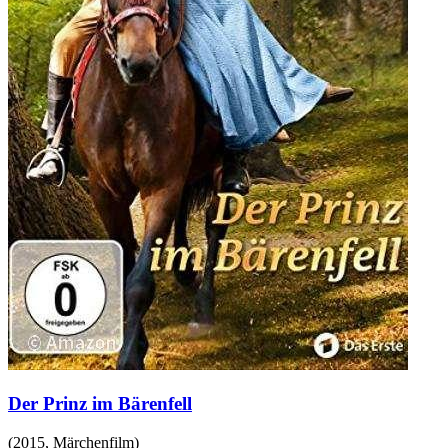
Der Prinz im Bärenfell
(
2015
,
Märchenfilm
)