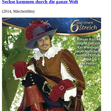
Sechse kommen durch die ganze Welt
(
2014
,
Märchenfilm
)