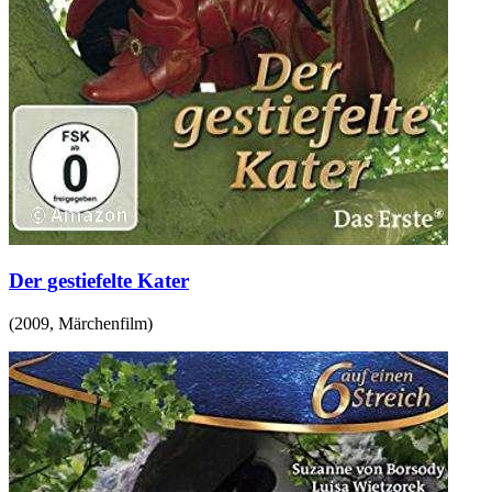
Der gestiefelte Kater
(
2009
,
Märchenfilm
)