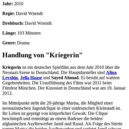
Jahr:
2010
Regie:
David Wnendt
Drehbuch:
David Wnendt
Länge:
103 Minuten
Genre:
Drama
Handlung von "Kriegerin"
Kriegerin
ist ein deutscher Spielfilm aus dem Jahr 2010 über die
Neonazi-Szene in Deutschland. Die Hauptdarsteller sind
Alina
Levshin
,
Jella Haase
und
Sayed Ahmad
. Er beruht auf wahren
Gegebenheiten. Die Uraufführung des Films war 2011 beim
Filmfest München. Der Kinostart in Deutschland war am 19. Januar
2012.
Im Mittelpunkt steht die 20-jährige Marisa, die Mitglied einer
neonazistischen Jugendclique in einer ostdeutschen Kleinstadt ist.
Ihr Leben ist geprägt von körperlicher Gewalt. Die Clique
beschimpft und erniedrigt an einem Badesee die beiden
afghanischen Asylbewerber Jamil und Rasul. Als Folge des Streits
rammt Marisa die beiden Asylbewerber und verletzt Jamil schwer.