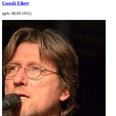
Gundi Ellert
(geb.
08.09.1951
)