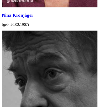
Nina Kronjäger
(geb.
26.02.1967
)