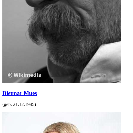
Dietmar Mues
(geb.
21.12.1945
)