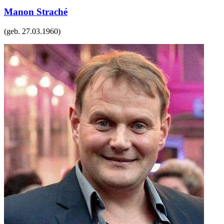
Manon Straché
(geb.
27.03.1960
)