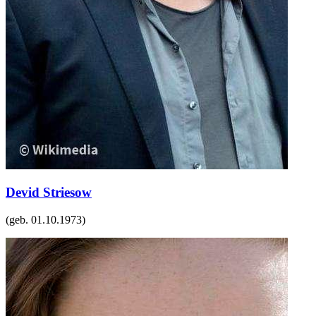
Devid Striesow
(geb.
01.10.1973
)