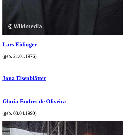
Lars Eidinger
(geb.
21.01.1976
)
Jona Eisenblätter
Gloria Endres de Oliveira
(geb.
03.04.1990
)