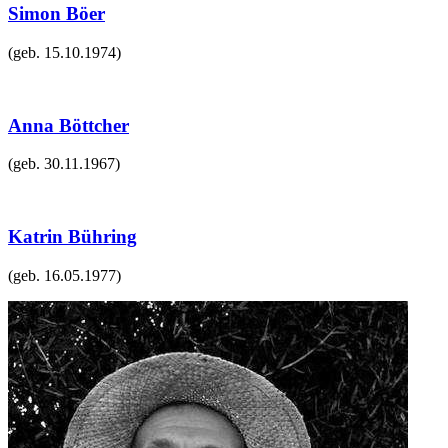
Simon Böer
(geb.
15.10.1974
)
Anna Böttcher
(geb.
30.11.1967
)
Katrin Bühring
(geb.
16.05.1977
)