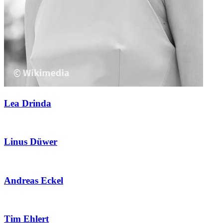
Lea Drinda
Linus Düwer
Andreas Eckel
Tim Ehlert