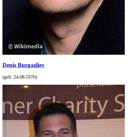
Denis Burgazliev
(geb.
24.08.1970
)