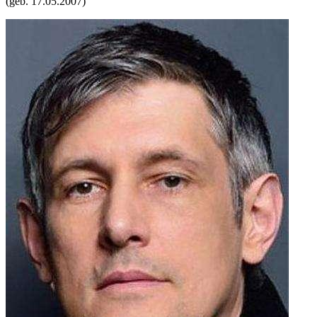
(geb.
17.05.2007
)