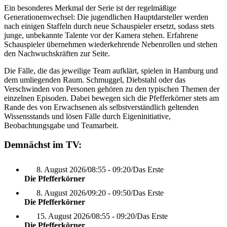
Ein besonderes Merkmal der Serie ist der regelmäßige
Generationenwechsel: Die jugendlichen Hauptdarsteller werden
nach einigen Staffeln durch neue Schauspieler ersetzt, sodass stets
junge, unbekannte Talente vor der Kamera stehen. Erfahrene
Schauspieler übernehmen wiederkehrende Nebenrollen und stehen
den Nachwuchskräften zur Seite.
Die Fälle, die das jeweilige Team aufklärt, spielen in Hamburg und
dem umliegenden Raum. Schmuggel, Diebstahl oder das
Verschwinden von Personen gehören zu den typischen Themen der
einzelnen Episoden. Dabei bewegen sich die Pfefferkörner stets am
Rande des von Erwachsenen als selbstverständlich geltenden
Wissensstands und lösen Fälle durch Eigeninitiative,
Beobachtungsgabe und Teamarbeit.
Demnächst im TV:
8. August 2026
/
08:55 - 09:20
/
Das Erste
Die Pfefferkörner
8. August 2026
/
09:20 - 09:50
/
Das Erste
Die Pfefferkörner
15. August 2026
/
08:55 - 09:20
/
Das Erste
Die Pfefferkörner