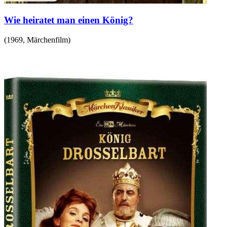
Wie heiratet man einen König?
(
1969
,
Märchenfilm
)