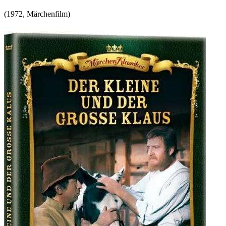
(
1972
,
Märchenfilm
)