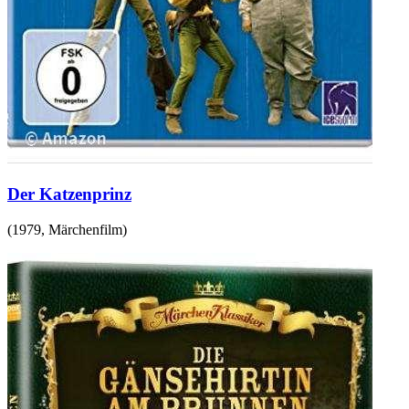
Der Katzenprinz
(
1979
,
Märchenfilm
)