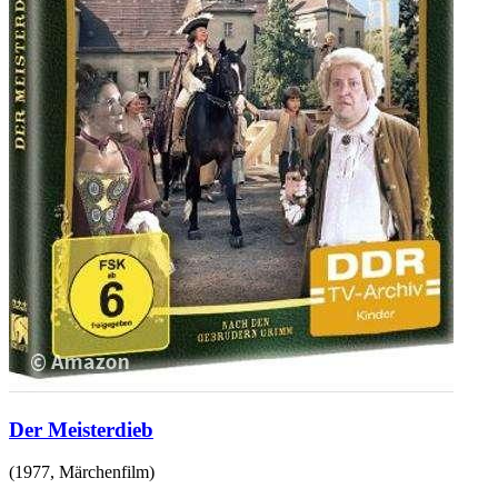
Der Meisterdieb
(
1977
,
Märchenfilm
)