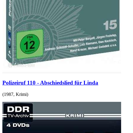
Polizeiruf 110 - Abschiedslied für Linda
(
1987
,
Krimi
)