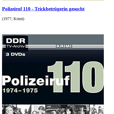
Polizeiruf 110 - Trickbetrügerin gesucht
(
1977
,
Krimi
)