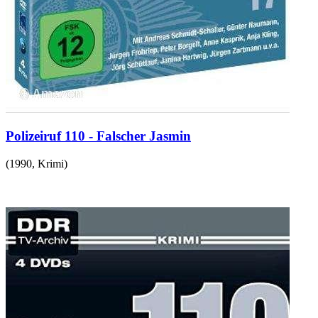
Polizeiruf 110 - Falscher Jasmin
(
1990
,
Krimi
)