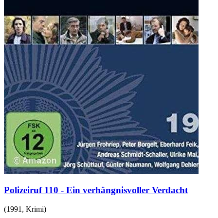
Polizeiruf 110 - Ein verhängnisvoller Verdacht
(
1991
,
Krimi
)