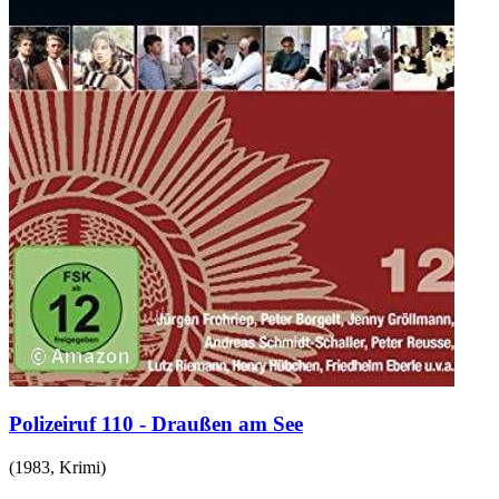
Polizeiruf 110 - Draußen am See
(
1983
,
Krimi
)