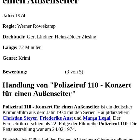
einen Außenseiter
Jahr:
1974
Regie:
Werner Röwekamp
Drehbuch:
Gert Lindner, Heinz-Dieter Ziesing
Länge:
72 Minuten
Genre:
Krimi
Bewertung:
(
3
von
5
)
Handlung von "Polizeiruf 110 - Konzert
für einen Außenseiter"
Polizeiruf 110 - Konzert für einen Außenseiter
ist ein deutscher
Kriminalfilm aus dem Jahr 1974 mit den Serien-Hauptdarstellern
Christian Steyer
,
Friederike Aust
und
Marga Legal
. Der
Fernsehfilm erschien als 22. Folge der Filmreihe
Polizeiruf 110
. Die
Erstausstrahlung war am 24.02.1974.
Dietrichs hat Glück bei den Frauen. Mit seinem Charme gelingt es