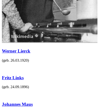
Werner Lierck
(geb.
26.03.1920
)
Fritz Links
(geb.
24.09.1896
)
Johannes Maus