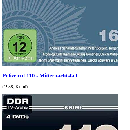
Polizeiruf 110 - Mitternachtsfall
(
1988
,
Krimi
)