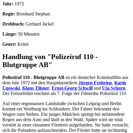
Jahr:
1972
Regie:
Bernhard Stephan
Drehbuch:
Gerhard Jäckel
Länge:
50 Minuten
Genre:
Krimi
Handlung von "Polizeiruf 110 -
Blutgruppe AB"
Polizeiruf 110 - Blutgruppe AB
ist ein deutscher Kriminalfilm aus
dem Jahr 1972 mit den Hauptdarstellern
Jürgen Frohriep
,
Karin
Ugowski
,
Klaus Tilsner
,
Ernst-Georg Schwill
und
Uta Schorn
.
Der Fernsehfilm erschien als 7. Folge der Filmreihe Polizeiruf 110.
Auf einer regennassen Landstraße zwischen Leipzig und Berlin
kommt ein Wartburg ins Schleudern. Der Fahrer bekommt den
Wagen zum Stehen. Ein junges Mädchen springt bei strömendem
Regen aus dem Auto und läuft in den Wald. Später wird sie total
verstört in einer einsamen Försterei aufgefunden. Sie hatte versucht,
sich die Pulsadern aufzuschneiden. Der Förster hatte sie rechtzeitig