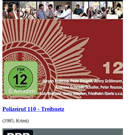
Polizeiruf 110 - Treibnetz
(
1985
,
Krimi
)