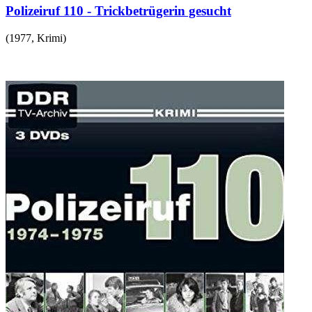
Polizeiruf 110 - Trickbetrügerin gesucht
(
1977
,
Krimi
)