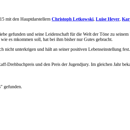
015 mit den Hauptdarstellern
Christoph Letkowski
,
Luise Heyer
,
Kar
iebe gefunden und seine Leidenschaft für die Welt der Töne zu seinem B
 wie es mkommen soll, hat bei ihm bisher nur Gutes gebracht.
ich nicht unterkrigen und hält an seiner positiven Lebenseinstellung fest
Raff-Drehbuchpreis und den Preis der Jugendjury. Im gleichen Jahr bek
s" gefunden.