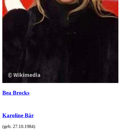
Bea Brocks
Karoline Bär
(geb.
27.10.1984
)