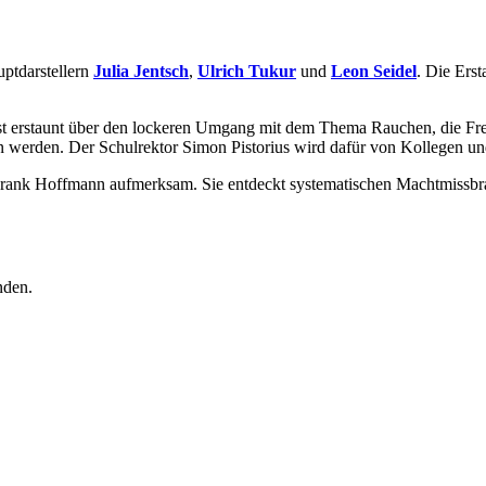
uptdarstellern
Julia Jentsch
,
Ulrich Tukur
und
Leon Seidel
. Die Ers
ist erstaunt über den lockeren Umgang mit dem Thema Rauchen, die Fr
werden. Der Schulrektor Simon Pistorius wird dafür von Kollegen und 
Frank Hoffmann aufmerksam. Sie entdeckt systematischen Machtmissbrau
nden.