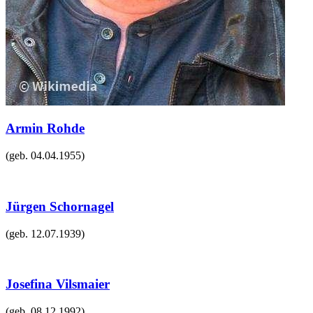
Armin Rohde
(geb.
04.04.1955
)
Jürgen Schornagel
(geb.
12.07.1939
)
Josefina Vilsmaier
(geb.
08.12.1992
)