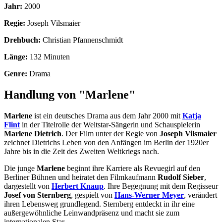
Jahr:
2000
Regie:
Joseph Vilsmaier
Drehbuch:
Christian Pfannenschmidt
Länge:
132 Minuten
Genre:
Drama
Handlung von "Marlene"
Marlene
ist ein deutsches Drama aus dem Jahr 2000 mit
Katja
Flint
in der Titelrolle der Weltstar-Sängerin und Schauspielerin
Marlene Dietrich
. Der Film unter der Regie von
Joseph Vilsmaier
zeichnet Dietrichs Leben von den Anfängen im Berlin der 1920er
Jahre bis in die Zeit des Zweiten Weltkriegs nach.
Die junge
Marlene
beginnt ihre Karriere als Revuegirl auf den
Berliner Bühnen und heiratet den Filmkaufmann
Rudolf Sieber
,
dargestellt von
Herbert Knaup
. Ihre Begegnung mit dem Regisseur
Josef von Sternberg
, gespielt von
Hans-Werner Meyer
, verändert
ihren Lebensweg grundlegend. Sternberg entdeckt in ihr eine
außergewöhnliche Leinwandpräsenz und macht sie zum
internationalen Star.