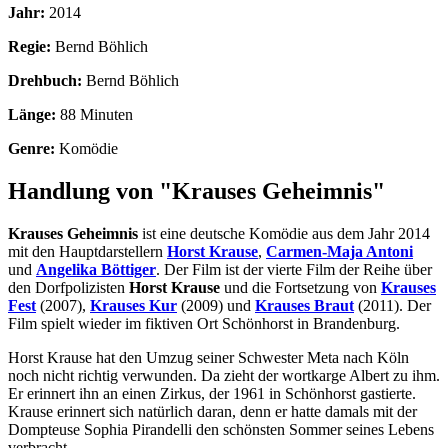
Jahr:
2014
Regie:
Bernd Böhlich
Drehbuch:
Bernd Böhlich
Länge:
88 Minuten
Genre:
Komödie
Handlung von "Krauses Geheimnis"
Krauses Geheimnis
ist eine deutsche Komödie aus dem Jahr 2014
mit den Hauptdarstellern
Horst Krause
,
Carmen-Maja Antoni
und
Angelika Böttiger
. Der Film ist der vierte Film der Reihe über
den Dorfpolizisten
Horst Krause
und die Fortsetzung von
Krauses
Fest
(2007),
Krauses Kur
(2009) und
Krauses Braut
(2011). Der
Film spielt wieder im fiktiven Ort Schönhorst in Brandenburg.
Horst Krause hat den Umzug seiner Schwester Meta nach Köln
noch nicht richtig verwunden. Da zieht der wortkarge Albert zu ihm.
Er erinnert ihn an einen Zirkus, der 1961 in Schönhorst gastierte.
Krause erinnert sich natürlich daran, denn er hatte damals mit der
Dompteuse Sophia Pirandelli den schönsten Sommer seines Lebens
verbracht.