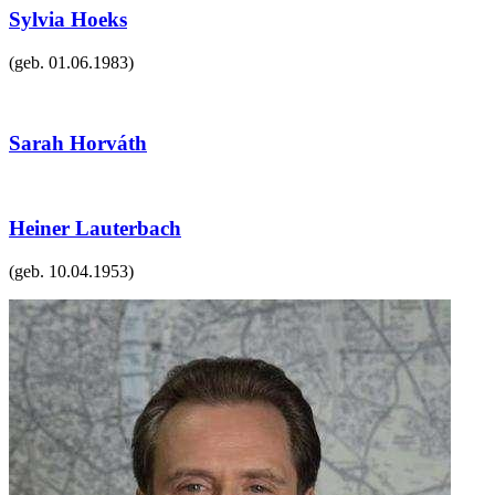
Sylvia Hoeks
(geb.
01.06.1983
)
Sarah Horváth
Heiner Lauterbach
(geb.
10.04.1953
)