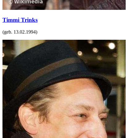
Timmi Trinks
(geb.
13.02.1994
)