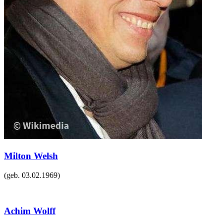
Milton Welsh
(geb.
03.02.1969
)
Achim Wolff