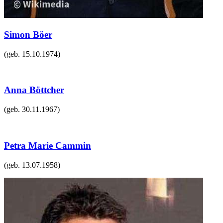
Simon Böer
(geb.
15.10.1974
)
Anna Böttcher
(geb.
30.11.1967
)
Petra Marie Cammin
(geb.
13.07.1958
)