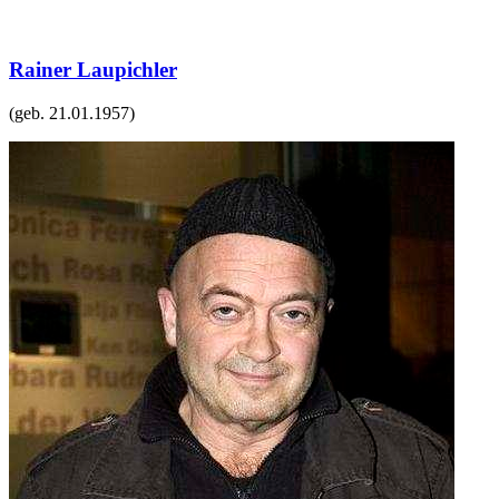
Rainer Laupichler
(geb.
21.01.1957
)