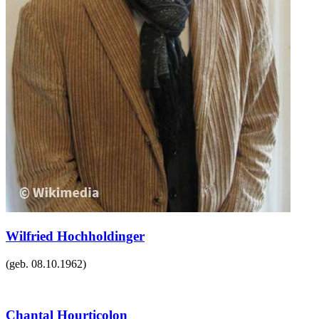
Wilfried Hochholdinger
(geb.
08.10.1962
)
Chantal Hourticolon