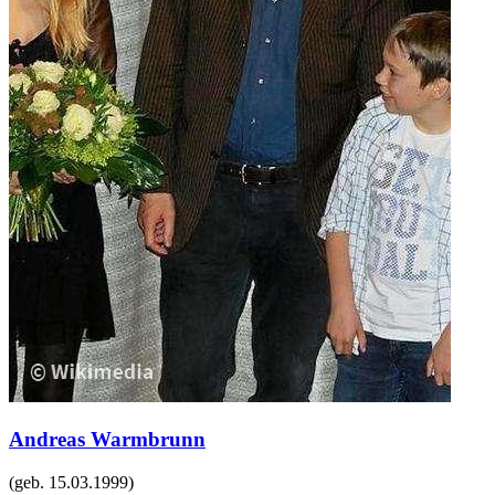
Andreas Warmbrunn
(geb.
15.03.1999
)