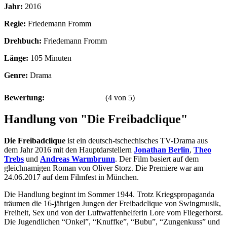
Jahr:
2016
Regie:
Friedemann Fromm
Drehbuch:
Friedemann Fromm
Länge:
105 Minuten
Genre:
Drama
Bewertung:
(
4
von
5
)
Handlung von "Die Freibadclique"
Die Freibadclique
ist ein deutsch-tschechisches TV-Drama aus
dem Jahr 2016 mit den Hauptdarstellern
Jonathan Berlin
,
Theo
Trebs
und
Andreas Warmbrunn
. Der Film basiert auf dem
gleichnamigen Roman von Oliver Storz. Die Premiere war am
24.06.2017 auf dem Filmfest in München.
Die Handlung beginnt im Sommer 1944. Trotz Kriegspropaganda
träumen die 16-jährigen Jungen der Freibadclique von Swingmusik,
Freiheit, Sex und von der Luftwaffenhelferin Lore vom Fliegerhorst.
Die Jugendlichen “Onkel”, “Knuffke”, “Bubu”, “Zungenkuss” und