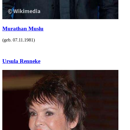
Murathan Muslu
(geb.
07.11.1981
)
Ursula Renneke