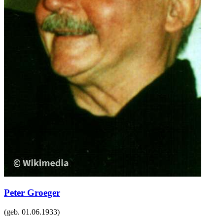
Peter Groeger
(geb.
01.06.1933
)