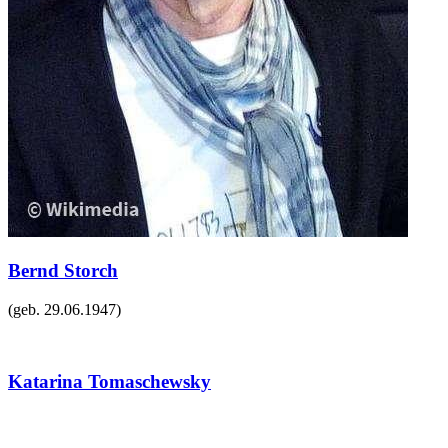
Bernd Storch
(geb.
29.06.1947
)
Katarina Tomaschewsky