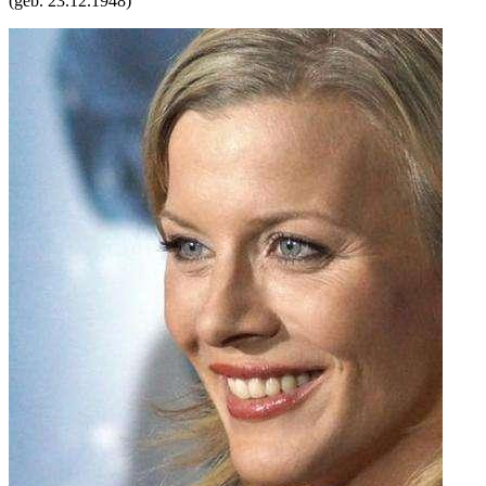
(geb.
23.12.1948
)