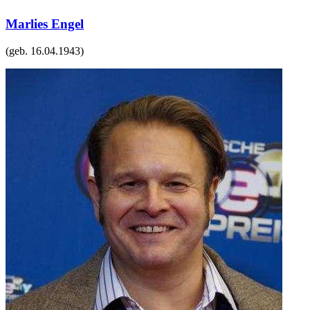
Marlies Engel
(geb.
16.04.1943
)