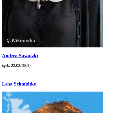
Andrea Sawatzki
(geb.
23.02.1963
)
Lena Schmidtke