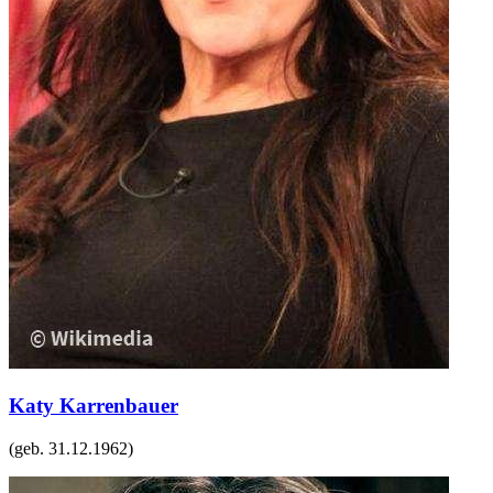
Katy Karrenbauer
(geb.
31.12.1962
)