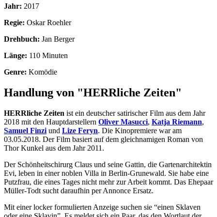
Jahr:
2017
Regie:
Oskar Roehler
Drehbuch:
Jan Berger
Länge:
110 Minuten
Genre:
Komödie
Handlung von "HERRliche Zeiten"
HERRliche Zeiten
ist ein deutscher satirischer Film aus dem Jahr
2018 mit den Hauptdarstellern
Oliver Masucci
,
Katja Riemann
,
Samuel Finzi
und
Lize Feryn
. Die Kinopremiere war am
03.05.2018. Der Film basiert auf dem gleichnamigen Roman von
Thor Kunkel aus dem Jahr 2011.
Der Schönheitschirurg Claus und seine Gattin, die Gartenarchitektin
Evi, leben in einer noblen Villa in Berlin-Grunewald. Sie habe eine
Putzfrau, die eines Tages nicht mehr zur Arbeit kommt. Das Ehepaar
Müller-Todt sucht daraufhin per Annonce Ersatz.
Mit einer locker formulierten Anzeige suchen sie “einen Sklaven
oder eine Sklavin”. Es meldet sich ein Paar, das den Wortlaut der