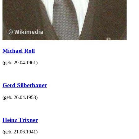
Michael Roll
(geb.
29.04.1961
)
Gerd Silberbauer
(geb.
26.04.1953
)
Heinz Trixner
(geb.
21.06.1941
)