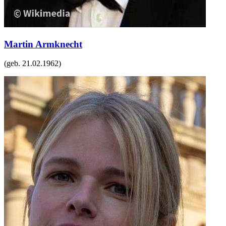
Martin Armknecht
(geb.
21.02.1962
)