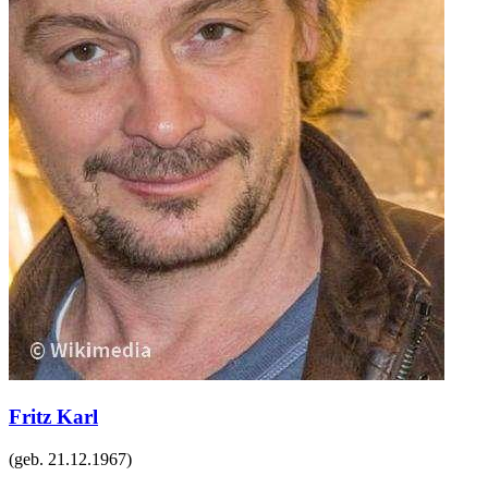
Fritz Karl
(geb.
21.12.1967
)