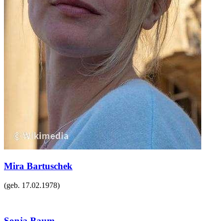
Mira Bartuschek
(geb.
17.02.1978
)
Sonja Baum