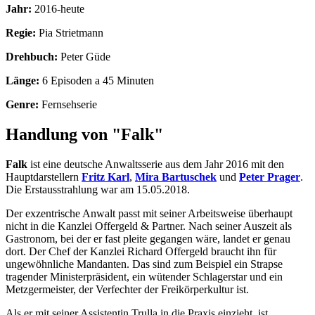
Jahr:
2016-heute
Regie:
Pia Strietmann
Drehbuch:
Peter Güde
Länge:
6 Episoden a 45 Minuten
Genre:
Fernsehserie
Handlung von "Falk"
Falk
ist eine deutsche Anwaltsserie aus dem Jahr 2016 mit den
Hauptdarstellern
Fritz Karl
,
Mira Bartuschek
und
Peter Prager
.
Die Erstausstrahlung war am 15.05.2018.
Der exzentrische Anwalt passt mit seiner Arbeitsweise überhaupt
nicht in die Kanzlei Offergeld & Partner. Nach seiner Auszeit als
Gastronom, bei der er fast pleite gegangen wäre, landet er genau
dort. Der Chef der Kanzlei Richard Offergeld braucht ihn für
ungewöhnliche Mandanten. Das sind zum Beispiel ein Strapse
tragender Ministerpräsident, ein wütender Schlagerstar und ein
Metzgermeister, der Verfechter der Freikörperkultur ist.
Als er mit seiner Assistentin Trulla in die Praxis einzieht, ist