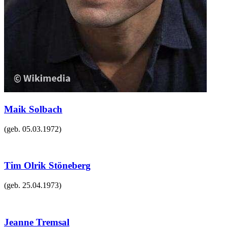
Maik Solbach
(geb.
05.03.1972
)
Tim Olrik Stöneberg
(geb.
25.04.1973
)
Jeanne Tremsal