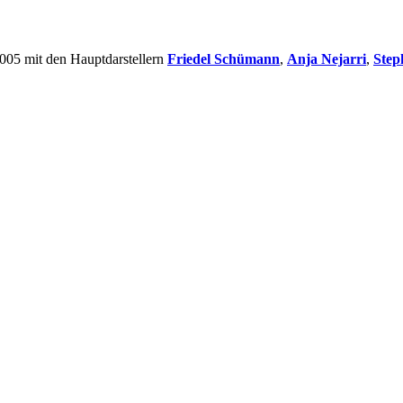
2005 mit den Hauptdarstellern
Friedel Schümann
,
Anja Nejarri
,
Step