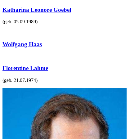
Katharina Leonore Goebel
(geb.
05.09.1989
)
Wolfgang Haas
Florentine Lahme
(geb.
21.07.1974
)