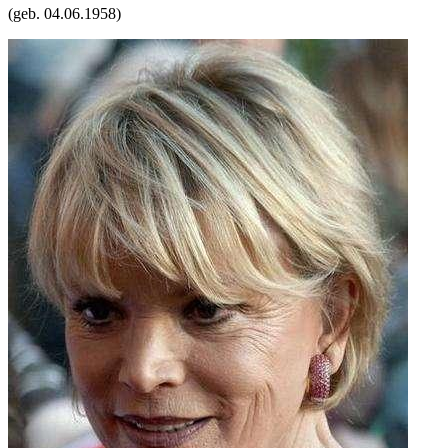
(geb.
04.06.1958
)