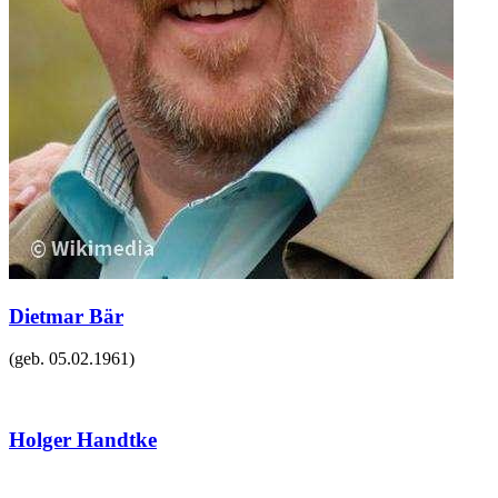
Dietmar Bär
(geb.
05.02.1961
)
Holger Handtke