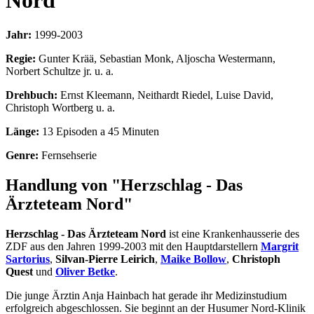
Nord
Jahr:
1999-2003
Regie:
Gunter Krää, Sebastian Monk, Aljoscha Westermann,
Norbert Schultze jr. u. a.
Drehbuch:
Ernst Kleemann, Neithardt Riedel, Luise David,
Christoph Wortberg u. a.
Länge:
13 Episoden a 45 Minuten
Genre:
Fernsehserie
Handlung von "Herzschlag - Das
Ärzteteam Nord"
Herzschlag - Das Ärzteteam Nord
ist eine Krankenhausserie des
ZDF aus den Jahren 1999-2003 mit den Hauptdarstellern
Margrit
Sartorius
,
Silvan-Pierre Leirich
,
Maike Bollow
,
Christoph
Quest
und
Oliver Betke
.
Die junge Ärztin Anja Hainbach hat gerade ihr Medizinstudium
erfolgreich abgeschlossen. Sie beginnt an der Husumer Nord-Klinik