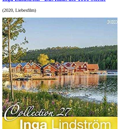
(
2020
,
Liebesfilm
)