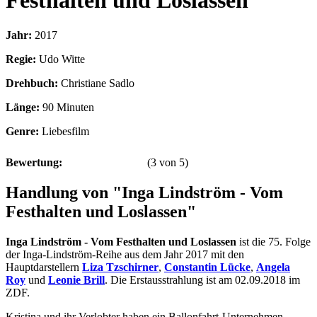
Festhalten und Loslassen
Jahr:
2017
Regie:
Udo Witte
Drehbuch:
Christiane Sadlo
Länge:
90 Minuten
Genre:
Liebesfilm
Bewertung:
(
3
von
5
)
Handlung von "Inga Lindström - Vom
Festhalten und Loslassen"
Inga Lindström - Vom Festhalten und Loslassen
ist die 75. Folge
der Inga-Lindström-Reihe aus dem Jahr 2017 mit den
Hauptdarstellern
Liza Tzschirner
,
Constantin Lücke
,
Angela
Roy
und
Leonie Brill
. Die Erstausstrahlung ist am 02.09.2018 im
ZDF.
Kristina und ihr Verlobter haben ein Ballonfahrt-Unternehmen.