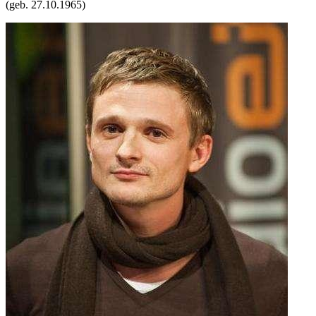
(geb.
27.10.1965
)