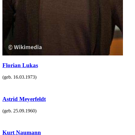
Florian Lukas
(geb.
16.03.1973
)
Astrid Meyerfeldt
(geb.
25.09.1960
)
Kurt Naumann