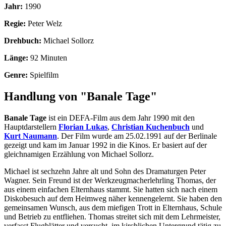
Jahr:
1990
Regie:
Peter Welz
Drehbuch:
Michael Sollorz
Länge:
92 Minuten
Genre:
Spielfilm
Handlung von "Banale Tage"
Banale Tage
ist ein DEFA-Film aus dem Jahr 1990 mit den
Hauptdarstellern
Florian Lukas
,
Christian Kuchenbuch
und
Kurt Naumann
. Der Film wurde am 25.02.1991 auf der Berlinale
gezeigt und kam im Januar 1992 in die Kinos. Er basiert auf der
gleichnamigen Erzählung von Michael Sollorz.
Michael ist sechzehn Jahre alt und Sohn des Dramaturgen Peter
Wagner. Sein Freund ist der Werkzeugmacherlehrling Thomas, der
aus einem einfachen Elternhaus stammt. Sie hatten sich nach einem
Diskobesuch auf dem Heimweg näher kennengelernt. Sie haben den
gemeinsamen Wunsch, aus dem miefigen Trott in Elternhaus, Schule
und Betrieb zu entfliehen. Thomas streitet sich mit dem Lehrmeister,
verfasst Flugblätter und versucht, im kirchlichen Untergrund tätig zu