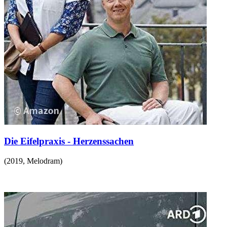
Die Eifelpraxis - Herzenssachen
(
2019
,
Melodram
)