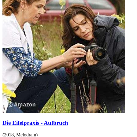
Die Eifelpraxis - Aufbruch
(
2018
,
Melodram
)