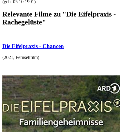
(geb.
05.10.1991
)
Relevante Filme zu "Die Eifelpraxis -
Rachegelüste"
Die Eifelpraxis - Chancen
(
2021
,
Fernsehfilm
)