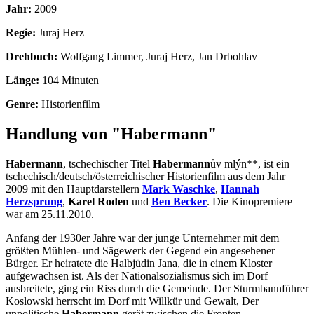
Jahr:
2009
Regie:
Juraj Herz
Drehbuch:
Wolfgang Limmer, Juraj Herz, Jan Drbohlav
Länge:
104 Minuten
Genre:
Historienfilm
Handlung von "Habermann"
Habermann
, tschechischer Titel
Habermann
ův mlýn**, ist ein
tschechisch/deutsch/österreichischer Historienfilm aus dem Jahr
2009 mit den Hauptdarstellern
Mark Waschke
,
Hannah
Herzsprung
,
Karel Roden
und
Ben Becker
. Die Kinopremiere
war am 25.11.2010.
Anfang der 1930er Jahre war der junge Unternehmer mit dem
größten Mühlen- und Sägewerk der Gegend ein angesehener
Bürger. Er heiratete die Halbjüdin Jana, die in einem Kloster
aufgewachsen ist. Als der Nationalsozialismus sich im Dorf
ausbreitete, ging ein Riss durch die Gemeinde. Der Sturmbannführer
Koslowski herrscht im Dorf mit Willkür und Gewalt, Der
unpolitische
Habermann
gerät zwischen die Fronten.