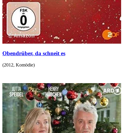
Obendrüber, da schneit es
(
2012
,
Komödie
)